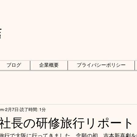
店
ブログ
企業概要
プライバシーポリシー
rm
2月7日
読了時間: 1分
社長の研修旅行リポート
旅行で大阪に行ってきました。念願の初　吉本新喜劇を