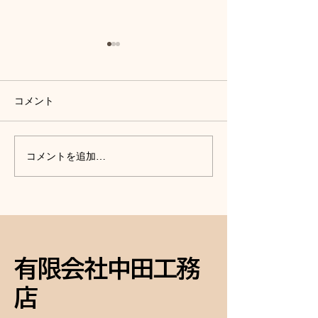
コメント
外壁塗装、外構工事、庭
丸なす１つ収穫
コメントを追加…
木の伐採、網戸の張替
た。
え、終了して化粧直し完
成！
有限会社中田工務
店