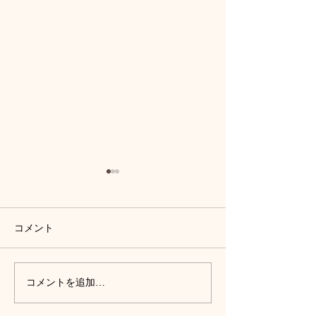
コメント
外壁塗装、外構工事、庭
丸なす１つ収穫
コメントを追加…
木の伐採、網戸の張替
た。