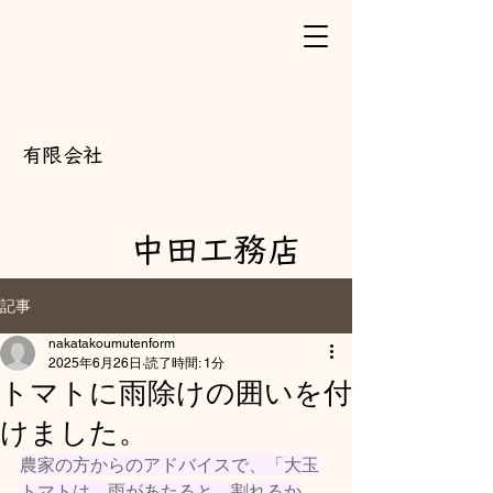
​有限会社
中田工務店
記事
nakatakoumutenform
2025年6月26日
読了時間: 1分
トマトに雨除けの囲いを付
けました。
農家の方からのアドバイスで、「大玉
トマトは、雨があたると、割れるか