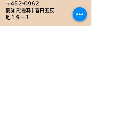
〒452-0962
愛知県清須市春日五反
地１９ー１
お問い合わせ
会社名
お名前(漢字)
*
お名前(フリガナ)
*