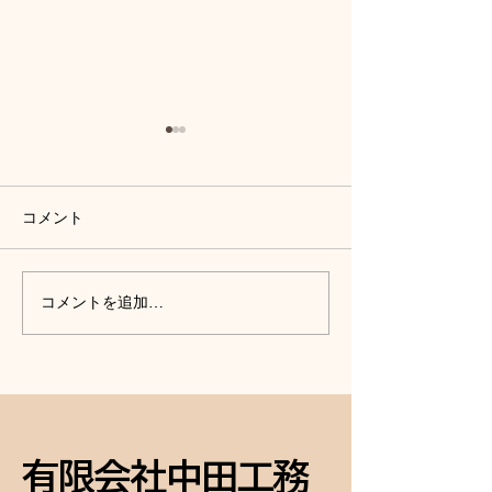
コメント
外壁塗装、外構工事、庭
丸なす１つ収穫
コメントを追加…
木の伐採、網戸の張替
た。
え、終了して化粧直し完
成！
有限会社中田工務