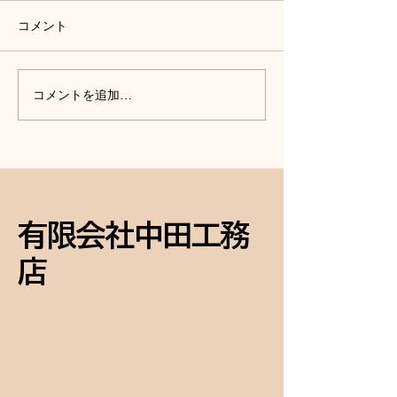
コメント
外壁塗装、外構工事、庭
丸なす１つ収穫
コメントを追加…
木の伐採、網戸の張替
た。
え、終了して化粧直し完
成！
有限会社中田工務
店