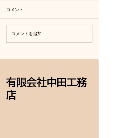
コメント
外壁塗装、外構工事、庭
丸なす１つ収穫
コメントを追加…
木の伐採、網戸の張替
た。
え、終了して化粧直し完
成！
有限会社中田工務
店