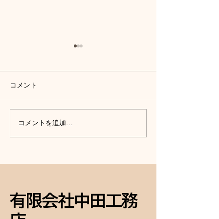
コメント
外壁塗装、外構工事、庭
丸なす１つ収穫
コメントを追加…
木の伐採、網戸の張替
た。
え、終了して化粧直し完
成！
有限会社中田工務