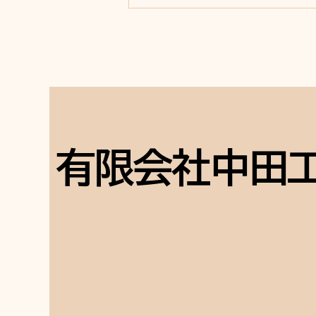
着物をほどいて、洗い張りを
して、 新品同様に再生し
ました。
有限会社中田