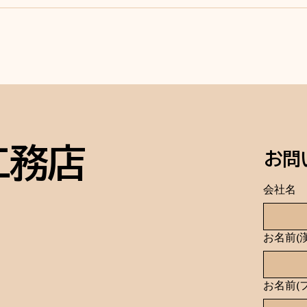
外壁塗装、外構工事、庭木の
伐採、網戸の張替え、終了し
て化粧直し完成！
工務店
お問
会社名
お名前(
お名前(